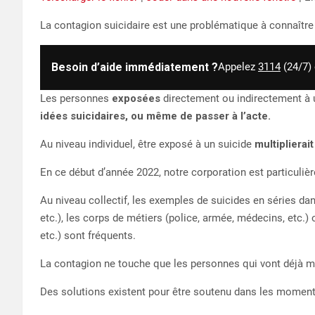
SHARE
La contagion suicidaire est une problématique à connaîtr
RSS FEED
LINK
Besoin d’aide immédiatement ?
Appelez
3114
(24/7)
EMBED
Les personnes
exposées
directement ou indirectement à 
idées suicidaires, ou même de passer à l’acte.
Au niveau individuel, être exposé à un suicide
multiplierait
En ce début d’année 2022, notre corporation est particuli
Au niveau collectif, les exemples de suicides en séries dans
etc.), les corps de métiers (police, armée, médecins, etc.) o
etc.) sont fréquents.
La contagion ne touche que les personnes qui vont déjà ma
Des solutions existent pour être soutenu dans les moments 