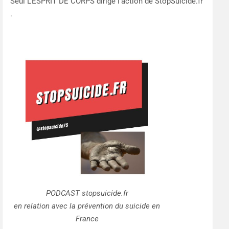
Seul L’ESPRIT DE CORPS dirige l’action de StopSuicide.fr
.
PODCAST stopsuicide.fr
en relation avec la prévention du suicide en
France