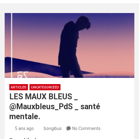
ARTICLES
UNCATEGORIZED
LES MAUX BLEUS _
@Mauxbleus_PdS _ santé
mentale.
5 ans ago
bongibus
No Comments