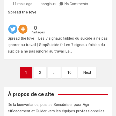
11 mois ago
bongibus
No Comments
Spread the love
0
Partages
Spread the love Les 7 signaux faibles du suicide à ne pas
ignorer au travail | StopSuicide.fr Les 7 signaux faibles du
suicide à ne pas ignorer au travail Le…
Pagination
1
2
…
10
Next
des
publications
À propos de ce site
De la bienveillance, puis se Sensibiliser pour Agir
efficacement et Guider vers les équipes professionnelles