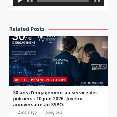
00:00
00:00
h
audio
Related Posts
ARTICLES
PRÉVENTION DU SUICIDE
30 ans d’engagement au service des
policiers : 10 juin 2026 -Joyeux
anniversaire au SSPO.
2 mois ago
bongibus