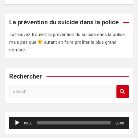
La prévention du suicide dans la police
Ici trouvez trouvez la prévention du suicide dans la police,
mais pas que
autant en faire profiter le plus grand
nombre.
Rechercher
S
e
a
r
c
Lecteur
00:00
00:00
h
audio