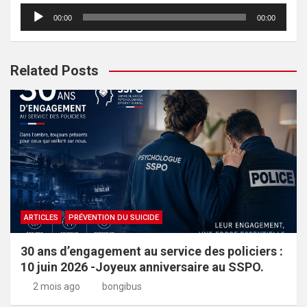
c
Lecteur
00:00
00:00
h
audio
Related Posts
ARTICLES
PRÉVENTION DU SUICIDE
30 ans d’engagement au service des policiers :
10 juin 2026 -Joyeux anniversaire au SSPO.
2 mois ago
bongibus