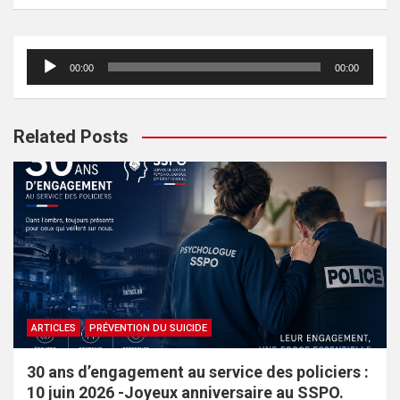
a
r
c
Lecteur
00:00
00:00
h
audio
Related Posts
ARTICLES
PRÉVENTION DU SUICIDE
30 ans d’engagement au service des policiers :
10 juin 2026 -Joyeux anniversaire au SSPO.