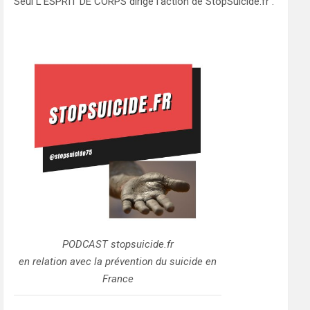
Seul L’ESPRIT DE CORPS dirige l’action de StopSuicide.fr .
PODCAST stopsuicide.fr
en relation avec la prévention du suicide en
France