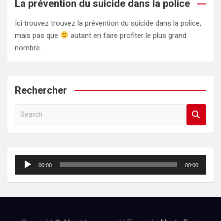
La prévention du suicide dans la police
Ici trouvez trouvez la prévention du suicide dans la police,
mais pas que
autant en faire profiter le plus grand
nombre.
Rechercher
S
e
a
r
c
Lecteur
00:00
00:00
h
audio