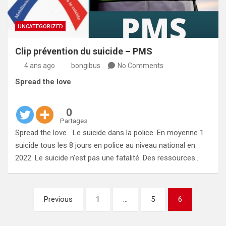
UNCATEGORIZED
Clip prévention du suicide – PMS
4 ans ago
bongibus
No Comments
Spread the love
0
Partages
Spread the love Le suicide dans la police. En moyenne 1
suicide tous les 8 jours en police au niveau national en
2022. Le suicide n’est pas une fatalité. Des ressources…
Pagination
Previous
1
…
5
6
des