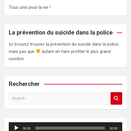
Tous unis pour la vie !
La prévention du suicide dans la police
Ici trouvez trouvez la prévention du suicide dans la police,
mais pas que
autant en faire profiter le plus grand
nombre.
Rechercher
S
e
a
r
c
Lecteur
00:00
00:00