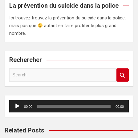
La prévention du suicide dans la police
Ici trouvez trouvez la prévention du suicide dans la police,
mais pas que
autant en faire profiter le plus grand
nombre.
Rechercher
S
e
a
r
c
Lecteur
00:00
00:00
h
audio
Related Posts